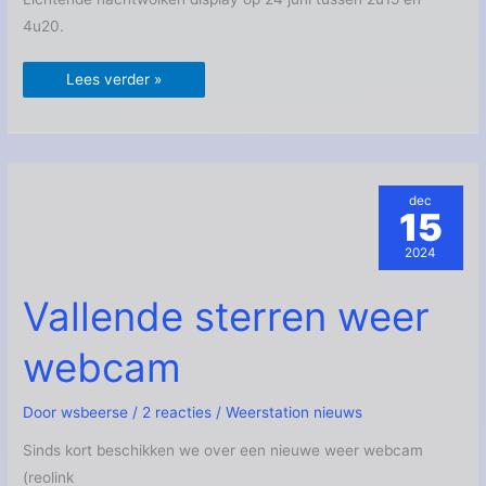
4u20.
Lees verder »
dec
15
2024
Vallende
Vallende sterren weer
sterren
weer
webcam
webcam
Door
wsbeerse
/
2 reacties
/
Weerstation nieuws
Sinds kort beschikken we over een nieuwe weer webcam
(reolink