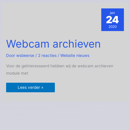
jan
24
2020
Webcam
Webcam archieven
archieven
Door
wsbeerse
/
2 reacties
/
Website nieuws
Voor de geïnteresseerd hebben wij de webcam archieven
module met
Lees verder »