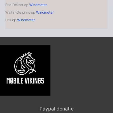
Eric Dekort
op
Windmeter
Walter De prins
op
Windmeter
Erik
op
Windmeter
Paypal donatie