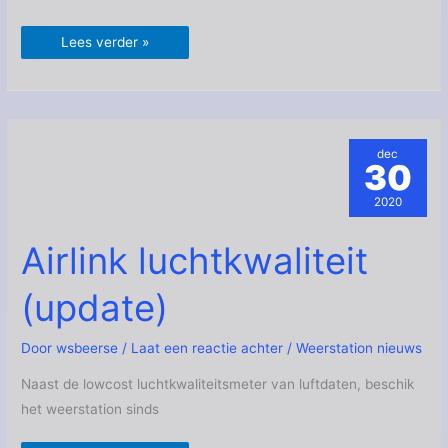
Lees verder »
dec
30
2020
Airlink
Airlink luchtkwaliteit
luchtkwaliteit
(update)
(update)
Door
wsbeerse
/
Laat een reactie achter
/
Weerstation nieuws
Naast de lowcost luchtkwaliteitsmeter van luftdaten, beschik
het weerstation sinds