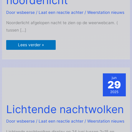
noorderlicht
Door
wsbeerse
/
Laat een reactie achter
/
Weerstation nieuws
Noorderlicht afgelopen nacht te zien op de weerwebcam. (
tussen […]
Lees verder »
jun
29
2025
Lichtende
Lichtende nachtwolken
nachtwolken
Door
wsbeerse
/
Laat een reactie achter
/
Weerstation nieuws
Lichtende nachtwolken display op 24 juni tussen 2u15 en