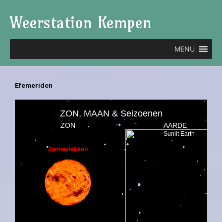
Ga
Weerstation Kempen
naar
de
inhoud
MENU
Efemeriden