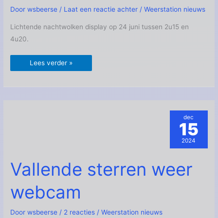
Door
wsbeerse
/
Laat een reactie achter
/
Weerstation nieuws
Lichtende nachtwolken display op 24 juni tussen 2u15 en
4u20.
Lees verder »
dec
15
2024
Vallende
Vallende sterren weer
sterren
weer
webcam
webcam
Door
wsbeerse
/
2 reacties
/
Weerstation nieuws