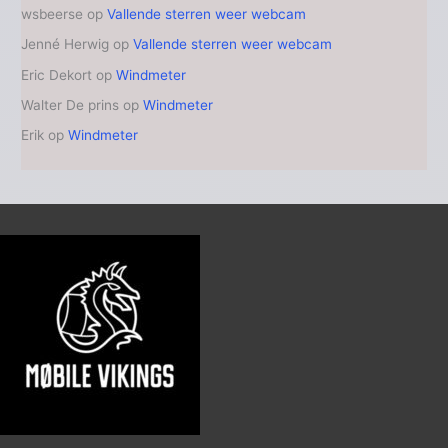
wsbeerse
op
Vallende sterren weer webcam
Jenné Herwig
op
Vallende sterren weer webcam
Eric Dekort
op
Windmeter
Walter De prins
op
Windmeter
Erik
op
Windmeter