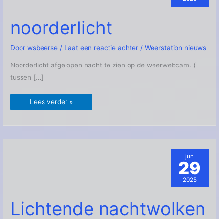
noorderlicht
noorderlicht
Door
wsbeerse
/
Laat een reactie achter
/
Weerstation nieuws
Noorderlicht afgelopen nacht te zien op de weerwebcam. (
tussen […]
Lees verder »
jun
29
2025
Lichtende
Lichtende nachtwolken
nachtwolken