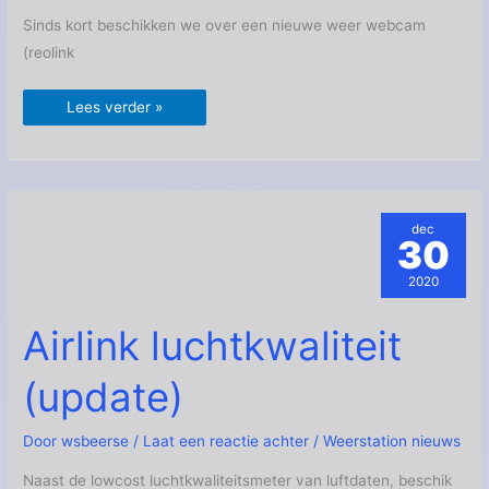
Sinds kort beschikken we over een nieuwe weer webcam
(reolink
Lees verder »
dec
30
2020
Airlink
Airlink luchtkwaliteit
luchtkwaliteit
(update)
(update)
Door
wsbeerse
/
Laat een reactie achter
/
Weerstation nieuws
Naast de lowcost luchtkwaliteitsmeter van luftdaten, beschik