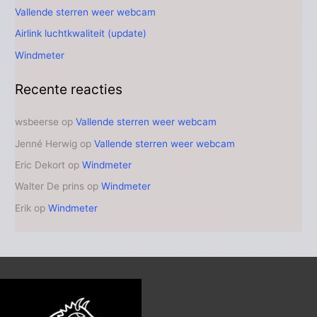
Vallende sterren weer webcam
Airlink luchtkwaliteit (update)
Windmeter
Recente reacties
wsbeerse
op
Vallende sterren weer webcam
Jenné Herwig
op
Vallende sterren weer webcam
Eric Dekort
op
Windmeter
Walter De prins
op
Windmeter
Erik
op
Windmeter