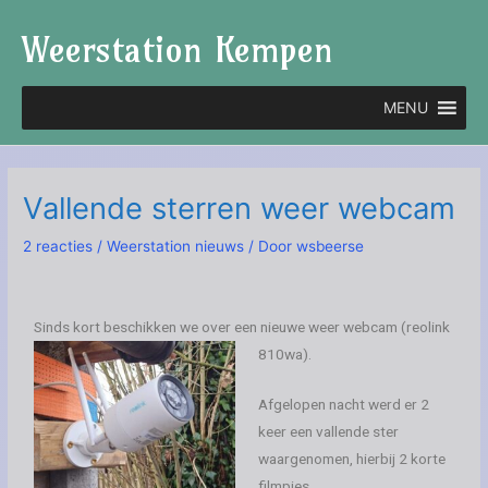
Ga
Weerstation Kempen
naar
de
inhoud
MENU
Vallende sterren weer webcam
2 reacties
/
Weerstation nieuws
/ Door
wsbeerse
Sinds kort beschikken we over een nieuwe weer webcam (reolink
810wa).
Afgelopen nacht werd er 2
keer een vallende ster
waargenomen, hierbij 2 korte
filmpjes.