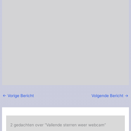
←
Vorige Bericht
Volgende Bericht
→
2 gedachten over “Vallende sterren weer webcam”