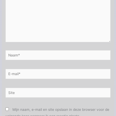
Naam*
E-
mail*
Site
Mijn naam, e-mail en site opslaan in deze browser voor de
volgende keer wanneer ik een reactie plaats.