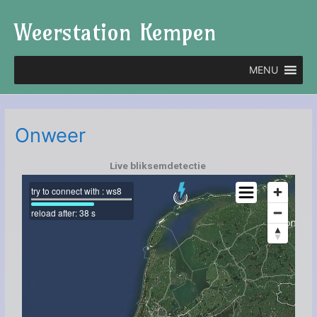
Ga
Weerstation Kempen
naar
de
inhoud
MENU
Onweer
Live bliksemdetectie