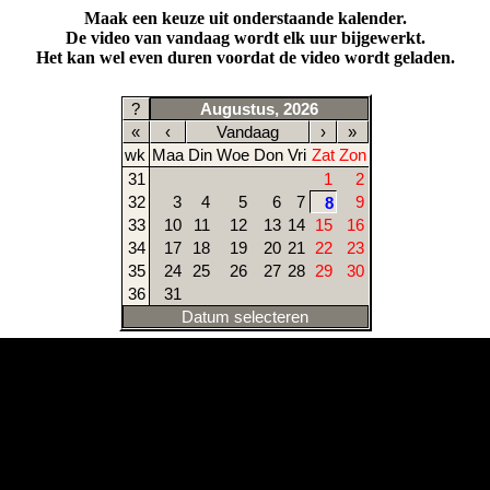
Maak een keuze uit onderstaande kalender.
De video van vandaag wordt elk uur bijgewerkt.
Het kan wel even duren voordat de video wordt geladen.
?
Augustus, 2026
«
‹
Vandaag
›
»
wk
Maa
Din
Woe
Don
Vri
Zat
Zon
31
1
2
32
3
4
5
6
7
9
8
33
10
11
12
13
14
15
16
34
17
18
19
20
21
22
23
35
24
25
26
27
28
29
30
36
31
Datum selecteren