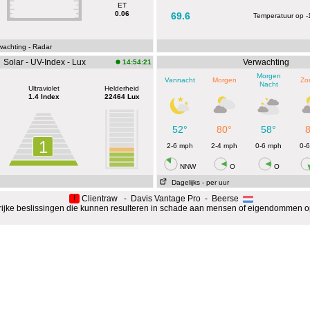
ET
0.06
69.6
Temperatuur op 
wachting
- Radar
Solar - UV-Index - Lux
Verwachting
14:54:21
Morgen
Vannacht
Morgen
Zo
Nacht
Ultraviolet
Helderheid
1.4 Index
22464 Lux
52°
80°
58°
1
2-6 mph
2-4 mph
0-6 mph
0-
NNW
O
O
Dagelijks
- per uur
!
Clientraw - Davis Vantage Pro - Beerse
rijke beslissingen die kunnen resulteren in schade aan mensen of eigendommen o