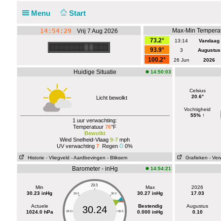
Menu
Start
14:54:29
Max-Min Temperat
Vrij 7 Aug 2026
73.2°
13:14
Vandaag
93.9°
3
Augustus
100.2°
26 Jun
2026
Huidige Situatie
14:50:03
Celsius
20.6°
Licht bewolkt
Vochtigheid
55% ↑
1 uur verwachting:
Temperatuur
76
°F
Bewolkt
Wind Snelheid-Vlaag
9-7
mph
UV verwachting
7
Regen
0%
Historie
- Vliegveld
- Aardbevingen
- Bliksem
Grafieken
- Ver
Barometer - inHg
14:54:21
29.5
Min
Max
2026
30.23 inHg
30.27 inHg
17.03
29.0
30.0
Actuele
Bestendig
Augustus
30.24
1024.0 hPa
0.000 inHg
0.10
28.5
30.5