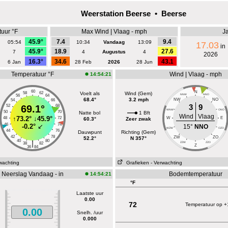
Weerstation Beerse • Beerse
uur °F
Max Wind | Vlaag - mph
Ja
45.9°
7.4
9.4
05:54
10:34
Vandaag
13:09
17.03
in
45.9°
18.9
27.6
7
4
Augustus
4
2026
16.3°
34.6
43.1
6 Jan
28 Feb
2026
28 Jun
Temperatuur °F
Wind | Vlaag - mph
14:54:21
60
N
58
62
Voelt als
Wind (Gem)
NNW
NNO
56
64
68.4°
3.2 mph
NW
NO
54
66
3
9
52
69.1°
68
WNW
ONO
50
70
Natte bol
1 Bft
Wind
Vlaag
↑
73.2°
↓
45.9°
48
72
W
E
60.3°
Zeer zwak
46
74
-0.2°
↙
15°
NNO
WZW
OZO
44
76
Dauwpunt
Richting (Gem)
42
78
ZW
ZO
52.2°
N 357°
40
80
|
ZZW
ZZO
38
82
Z
36
84
wachting
Grafieken
- Verwachting
Neerslag Vandaag - in
Bodemtemperatuur
14:54:21
°F
Laatste uur
0.00
72
Temperatuur op 
0.00
Snelh. /uur
0.000