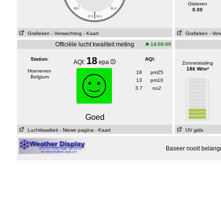
Gisteren
28.0
31.0
0.00
|
27.5
31.5
Grafieken
- Verwachting
- Kaart
Grafieken
- Ver
Officiële lucht kwaliteit meting
14:00:00
18
Station
:
AQI
:
AQI:
epa
Zonnestraling
186 W/m²
Hoevenen
18
pm25
Belgium
13
pm10
3.7
no2
Goed
Luchtkwaliteit
- Niewe pagina
- Kaart
UV gids
Baseer nooit belang