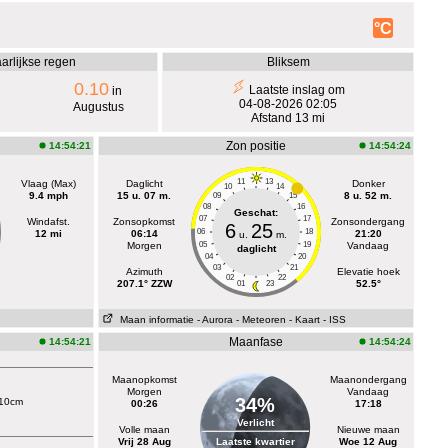
°C
arlijkse regen
Bliksem
0.10
Laatste inslag om
in
04-08-2026 02:05
Augustus
Afstand 13 mi
Zon positie
14:54:21
14:54:24
11
13
Vlaag (Max)
Daglicht
Donker
10
14
9.4 mph
15 u. 07 m.
8 u. 52 m.
09
15
08
16
Geschat:
07
17
Windafst.
Zonsopkomst
Zonsondergang
6
25
06
18
12 mi
06:14
21:20
u.
m.
Morgen
05
19
Vandaag
daglicht
04
20
03
21
Azimuth
Elevatie hoek
02
22
207.1° ZZW
52.5°
01
23
Maan informatie
- Aurora
- Meteoren
- Kaart
- ISS
Maanfase
14:54:21
14:54:24
Maanopkomst
Maanondergang
Morgen
Vandaag
34%
+10cm
00:26
17:18
Verlicht
Volle maan
Nieuwe maan
Vrij 28 Aug
Laatste kwartier
Woe 12 Aug