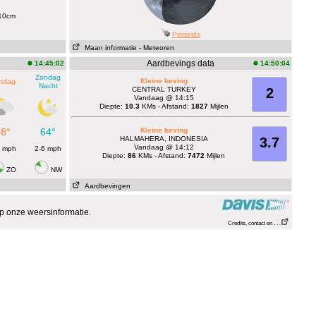
-10cm
Perseids
Maan informatie
- Meteoren
Aardbevings data
14:45:02
14:50:04
Zondag
Kleine beving
ndag
Nacht
CENTRAL TURKEY
2
Vandaag @ 14:15
Diepte:
10.3
KMs - Afstand:
1827
Mijlen
88°
64°
Kleine beving
HALMAHERA, INDONESIA
3.7
Vandaag @ 14:12
6 mph
2-6 mph
Diepte:
86
KMs - Afstand:
7472
Mijlen
ZO
NW
Aardbevingen
p onze weersinformatie.
Credits, contact en . . .