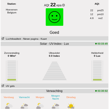
22
Station
:
AQI
:
AQI:
epa
Hoevenen
22
pm25
Belgium
12
pm10
4.6
no2
Goed
Luchtkwaliteit
- Niewe pagina
- Kaart
Solar - UV-Index - Lux
03:33:45
Zonnestraling
Ultraviolet
Helderheid
0 W/m²
0.0 Index
0 Lux
UV gids
Verwachting
03:30:02
Morgen
Vandaag
Vannacht
Morgen
Dinsdag
Nacht