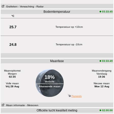
Grafieken
- Verwachting
- Radar
Bodemtemperatuur
03:33:45
°C
25.7
Temperatuur op +10cm
24.8
Temperatuur op -10cm
Maanfase
03:33:49
Maanopkomst
Maanondergang
Morgen
Vandaag
18%
02:35
19:36
Verlicht
Volle maan
Nieuwe maan
Vrij 28 Aug
Afnemende maan
Woe 12 Aug
Perseids
Maan informatie
- Meteoren
Officiële lucht kwaliteit meting
02:00:00