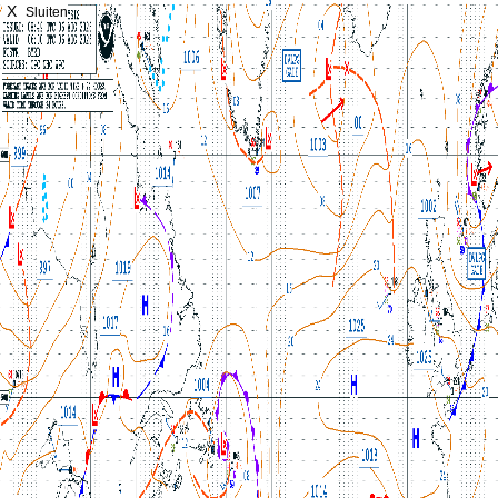
X
Sluiten